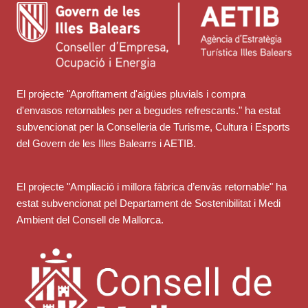
El projecte "Aprofitament d'aigües pluvials i compra
d'envasos retornables per a begudes refrescants." ha estat
subvencionat per la Conselleria de Turisme, Cultura i Esports
del Govern de les Illes Balearrs i AETIB.
El projecte "Ampliació i millora fàbrica d’envàs retornable" ha
estat subvencionat pel Departament de Sostenibilitat i Medi
Ambient del Consell de Mallorca.