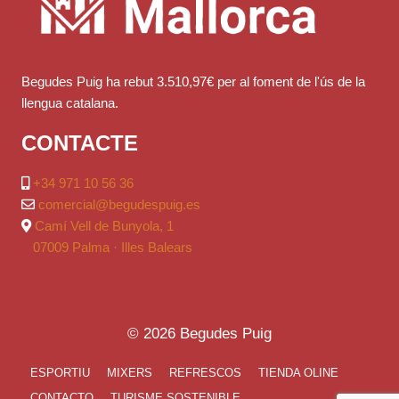
Begudes Puig ha rebut 3.510,97€ per al foment de l'ús de la
llengua catalana.
CONTACTE
+34 971 10 56 36
comercial@begudespuig.es
Camí Vell de Bunyola, 1
07009 Palma · Illes Balears
© 2026 Begudes Puig
ESPORTIU
MIXERS
REFRESCOS
TIENDA OLINE
CONTACTO
TURISME SOSTENIBLE