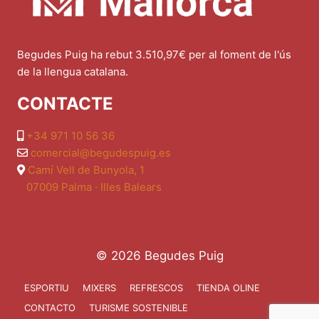
Begudes Puig ha rebut 3.510,97€ per al foment de l'ús
de la llengua catalana.
CONTACTE
+34 971 10 56 36
comercial@begudespuig.es
Camí Vell de Bunyola, 1
07009 Palma · Illes Balears
© 2026 Begudes Puig
ESPORTIU
MIXERS
REFRESCOS
TIENDA OLINE
CONTACTO
TURISME SOSTENIBLE